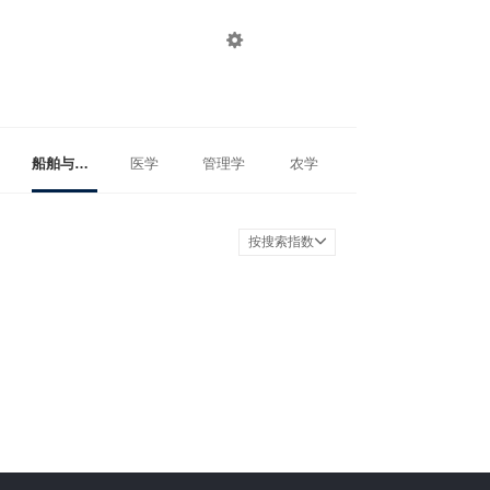

登录
注册
船舶与海洋工程
医学
管理学
农学
按搜索指数