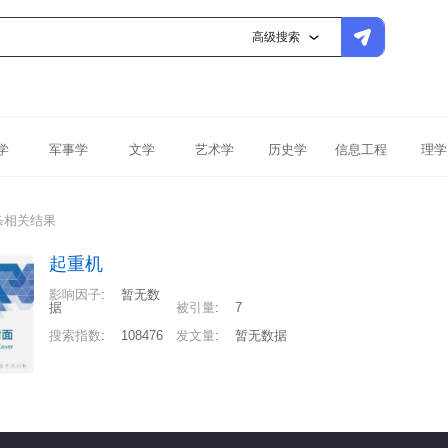
高级搜索
学
军事学
文学
艺术学
历史学
信息工程
理学
条相关结果
起重机
影响因子
:
暂无数
据
被引量
:
7
搜索指数
:
108476
发文量
:
暂无数据