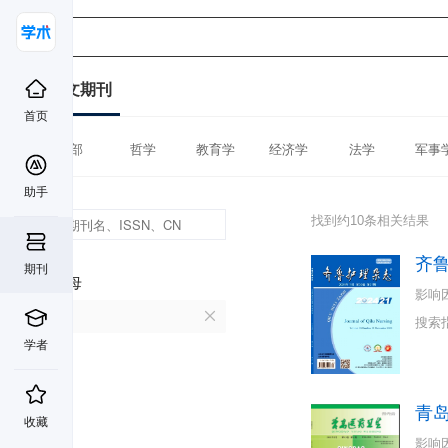
中文期刊
首页
全部
哲学
教育学
经济学
法学
军事
助手
找到约10条相关结果
齐
期刊
首字母
影响
Q
搜索
学者
青
收藏
影响