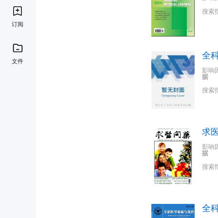
搜索
订阅
全
文件
影响
据
搜索
求
影响
据
搜索
全