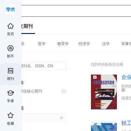
中文期刊
首页
全部
哲学
教育学
经济学
法学
军事
助手
找到约4条相关结果
企
期刊
数据库
影响
据
中国科技核心期刊
(1)
搜索
学者
首字母
Q
轻
收藏