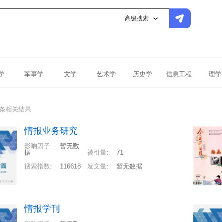
高级搜索
学
军事学
文学
艺术学
历史学
信息工程
理学
2条相关结果
情报业务研究
影响因子
:
暂无数
据
被引量
:
71
搜索指数
:
116618
发文量
:
暂无数据
情报学刊