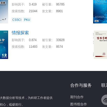
影响因子
:
3.419
被引量
:
95785
搜索指数
:
21044
发文量
:
8901
CSSCI
PKU
情报探索
影响因子
:
0.874
被引量
:
33928
搜索指数
:
11493
发文量
:
8574
合作与服务
联
期刊合作
大数据分析等技术，为科研工作者提供
图书馆合作
初心，砥砺前行。