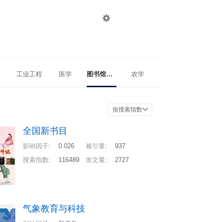

登录
注册
工业工程
医学
图书馆、情报与档案管理
农学
按搜索指数
全国新书目
影响因子
:
0.026
被引量
:
937
搜索指数
:
116489
发文量
:
2727
气象教育与科技