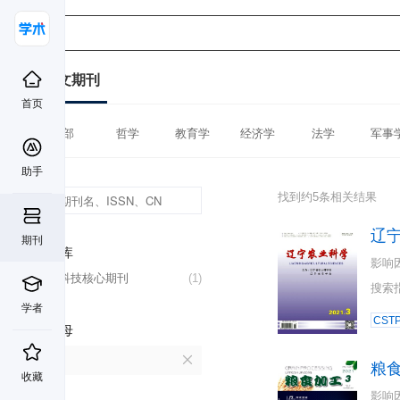
中文期刊
首页
全部
哲学
教育学
经济学
法学
军事
助手
找到约5条相关结果
辽
期刊
数据库
影响
中国科技核心期刊
(1)
搜索
学者
CST
首字母
L
粮
收藏
影响