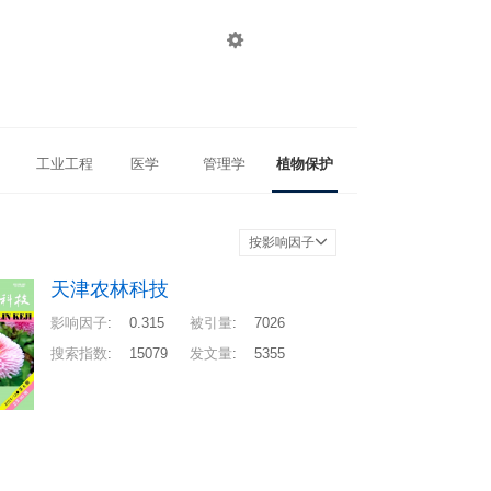

登录
注册
工业工程
医学
管理学
植物保护
按影响因子
天津农林科技
影响因子
:
0.315
被引量
:
7026
搜索指数
:
15079
发文量
:
5355