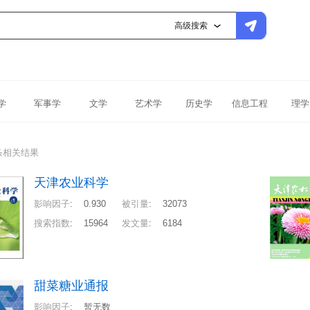
高级搜索
学
军事学
文学
艺术学
历史学
信息工程
理学
条相关结果
天津农业科学
影响因子
:
0.930
被引量
:
32073
搜索指数
:
15964
发文量
:
6184
甜菜糖业通报
影响因子
:
暂无数