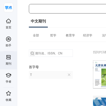
中文期刊
首页
全部
哲学
教育学
经济学
法
助手
找到约3
期刊
首字母
T
学者
收藏