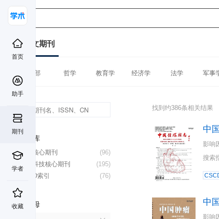
中文期刊
首页
全部
哲学
教育学
经济学
法学
军事
助手
找到约386条相关结果
中
期刊
数据库
影响
北大核心期刊
(96)
搜索
中国科技核心期刊
(195)
学者
CSCD索引
(76)
CSC
中
首字母
收藏
影响