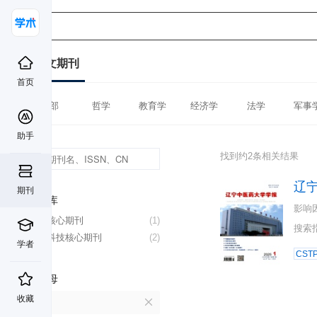
中文期刊
首页
全部
哲学
教育学
经济学
法学
军事
助手
找到约2条相关结果
辽
期刊
数据库
影响
北大核心期刊
(1)
搜索
中国科技核心期刊
(2)
学者
CST
首字母
收藏
L