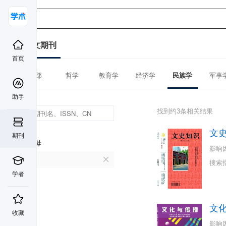
中文期刊
首页
全部
哲学
教育学
经济学
民族学
军事
助手
找到约3条相关结果
文
期刊
首字母
影响
W
搜索
学者
文
收藏
影响