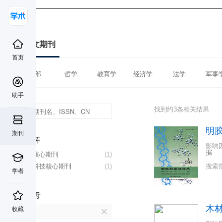
中文期刊
首页
全部
哲学
教育学
经济学
法学
军事
助手
找到约3条相关结果
明
期刊
数据库
影响
据
北大核心期刊
(1)
中国科技核心期刊
(1)
搜索
学者
首字母
木
收藏
M