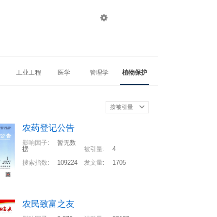

登录
注册
工业工程
医学
管理学
植物保护
按被引量
农药登记公告
影响因子
:
暂无数
据
被引量
:
4
搜索指数
:
109224
发文量
:
1705
农民致富之友