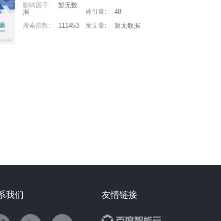
影响因子
:
暂无数
据
被引量
:
48
搜索指数
:
111453
发文量
:
暂无数据
系我们
友情链接