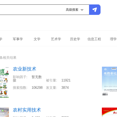
高级搜索
学
军事学
文学
艺术学
历史学
信息工程
理学
5条相关结果
农业新技术
影响因子
:
暂无数
据
被引量
:
11921
搜索指数
:
106298
发文量
:
3874
农村实用技术