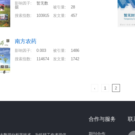
影响因子
:
暂无数
据
被引量
:
28
搜索指数
:
103915
发文量
:
457
南方农药
影响因子
:
0.003
被引量
:
1486
搜索指数
:
114674
发文量
:
1742
1
2

合作与服务
联
期刊合作
大数据分析等技术，为科研工作者提供