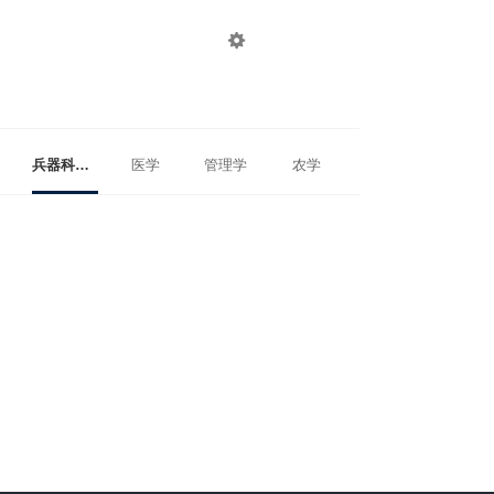

登录
注册
兵器科学与技术
医学
管理学
农学