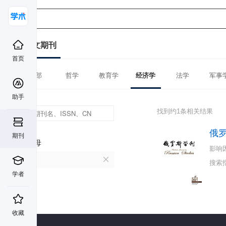
中文期刊
首页
全部
哲学
教育学
经济学
法学
军事
助手
找到约1条相关结果
俄
期刊
首字母
影响
E
搜索
学者
收藏