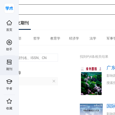
中文期刊
首页
全部
哲学
教育学
经济学
法学
军事
助手
找到约4条相关结果
广
期刊
首字母
影响
G
搜索
学者
国
收藏
影响