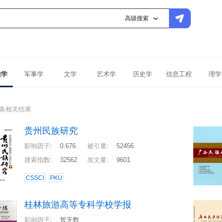
高级搜索
族学
军事学
文学
艺术学
历史学
信息工程
理学
4条相关结果
贵州民族研究
影响因子
:
0.676
被引量
:
52456
搜索指数
:
32562
发文量
:
9601
CSSCI
PKU
桂林旅游高等专科学校学报
影响因子
:
暂无数