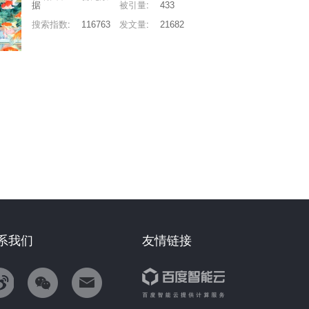
据
被引量
:
433
搜索指数
:
116763
发文量
:
21682
系我们
友情链接