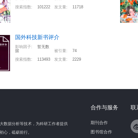
搜索指数
:
101222
发文量
:
11718
国外科技新书评介
影响因子
:
暂无数
据
被引量
:
74
搜索指数
:
113493
发文量
:
2229
合作与服务
联
期刊合作
大数据分析等技术，为科研工作者提供
图书馆合作
初心，砥砺前行。