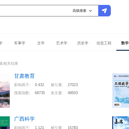
高级搜索
学
军事学
文学
艺术学
历史学
信息工程
数学
1条相关结果
甘肃教育
影响因子
:
0.432
被引量
:
27023
搜索指数
:
68735
发文量
:
49503
广西科学
影响因子
:
1.121
被引量
:
15783