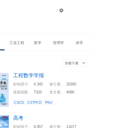

登录
注册
工业工程
医学
管理学
农学
按被引量
工程数学学报
影响因子
:
0.342
被引量
:
20265
搜索指数
:
7320
发文量
:
4080
CSCD
CSTPCD
PKU
高考
影响因子
:
0.057
被引量
:
11077