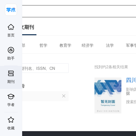
中文期刊
首页
全部
哲学
教育学
经济学
法学
军事
助手
找到约2条相关结果
四
期刊
首字母
影响
据
S
搜索
学者
收藏