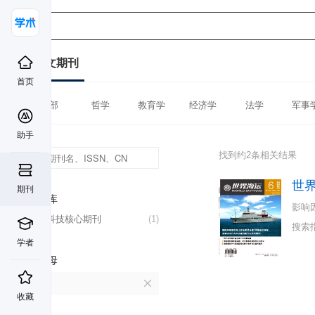
中文期刊
首页
全部
哲学
教育学
经济学
法学
军事
助手
找到约2条相关结果
世
期刊
数据库
影响
中国科技核心期刊
(1)
搜索
学者
首字母
S
收藏