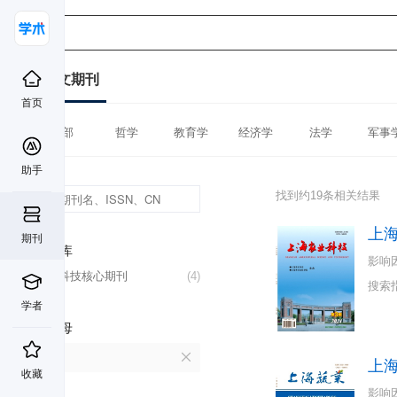
中文期刊
首页
全部
哲学
教育学
经济学
法学
军事
助手
找到约19条相关结果
上
期刊
数据库
影响
中国科技核心期刊
(4)
搜索
学者
首字母
S
上
收藏
影响