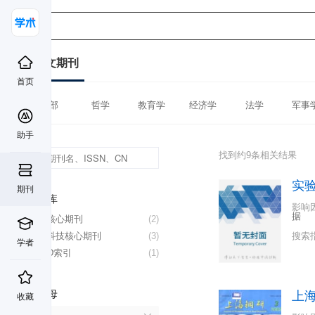
中文期刊
首页
全部
哲学
教育学
经济学
法学
军事
助手
找到约9条相关结果
实
期刊
数据库
影响
据
北大核心期刊
(2)
中国科技核心期刊
(3)
搜索
学者
CSCD索引
(1)
首字母
上
收藏