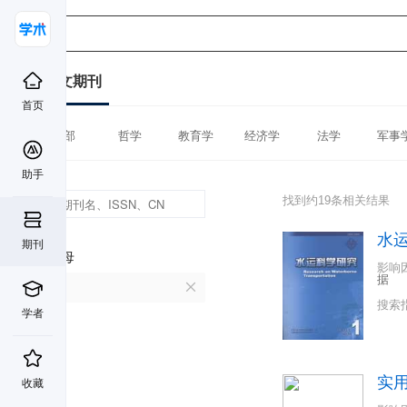
中文期刊
首页
全部
哲学
教育学
经济学
法学
军事
助手
找到约19条相关结果
水
期刊
首字母
影响
据
S
搜索
学者
实
收藏