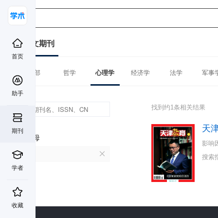
中文期刊
首页
全部
哲学
心理学
经济学
法学
军事
助手
找到约1条相关结果
天
期刊
首字母
影响
T
搜索
学者
收藏