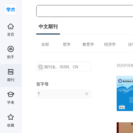
中文期刊
首页
全部
哲学
教育学
经济学
法
助手
找到约9
期刊
首字母
T
学者
收藏