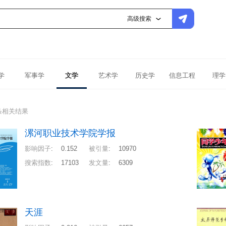
高级搜索
学
军事学
文学
艺术学
历史学
信息工程
理学
条相关结果
漯河职业技术学院学报
影响因子
:
0.152
被引量
:
10970
搜索指数
:
17103
发文量
:
6309
天涯