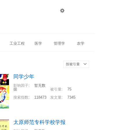

登录
注册
工业工程
医学
管理学
农学
按被引量
同学少年
影响因子
:
暂无数
据
被引量
:
75
搜索指数
:
118473
发文量
:
7345
太原师范专科学校学报