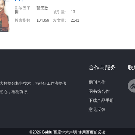
影响因子
:
暂无数
据
被引量
:
13
搜索指数
:
104359
发文量
:
2141
合作与服务
联
期刊合作
大数据分析等技术，为科研工作者提供
图书馆合作
初心，砥砺前行。
下载产品手册
意见反馈
©2026 Baidu 百度学术声明
使用百度前必读