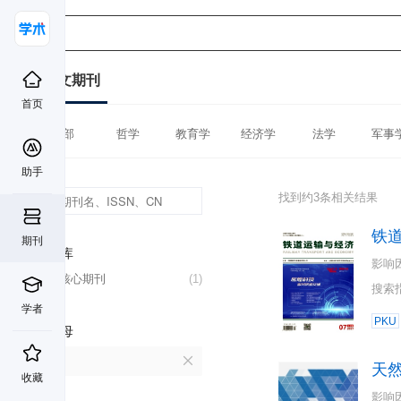
中文期刊
首页
全部
哲学
教育学
经济学
法学
军事
助手
找到约3条相关结果
铁
期刊
数据库
影响
北大核心期刊
(1)
搜索
学者
PKU
首字母
T
天
收藏
影响