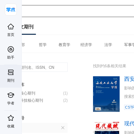
中文期刊
首页
全部
哲学
教育学
经济学
法学
军事
助手
找到约6条相关结果
西
期刊
数据库
影响
北大核心期刊
(1)
搜索
中国科技核心期刊
(2)
学者
CST
首字母
现
收藏
X
影响