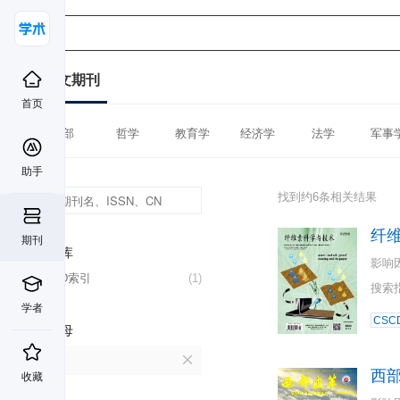
中文期刊
首页
全部
哲学
教育学
经济学
法学
军事
助手
找到约6条相关结果
纤
期刊
数据库
影响
CSCD索引
(1)
搜索
学者
CSC
首字母
X
西
收藏