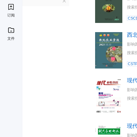
X
搜索
订阅
CSC
西
文件
影响
搜索
CST
现
影响
搜索
现
影响