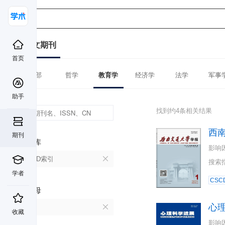
中文期刊
首页
全部
哲学
教育学
经济学
法学
军事
助手
找到约4条相关结果
西
期刊
数据库
影响
CSCD索引
搜索
学者
CSC
首字母
心
X
收藏
影响