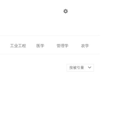

登录
注册
工业工程
医学
管理学
农学
按被引量