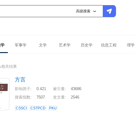
高级搜索
族学
军事学
文学
艺术学
历史学
信息工程
理学
条相关结果
方言
影响因子
:
0.421
被引量
:
43686
搜索指数
:
7507
发文量
:
2546
CSSCI
CSTPCD
PKU