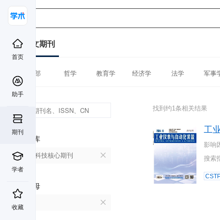
中文期刊
首页
全部
哲学
教育学
经济学
法学
军事
助手
找到约1条相关结果
工
期刊
数据库
影响
中国科技核心期刊
搜索
学者
CST
首字母
G
收藏