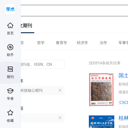
中文期刊
首页
全部
哲学
教育学
经济学
法学
军事
助手
找到约4条相关结果
国
期刊
数据库
影响
中国科技核心期刊
搜索
学者
CSC
首字母
桂
G
收藏
影响