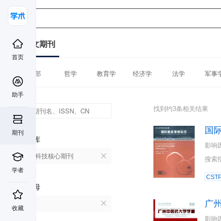
中文期刊
首页
全部
哲学
教育学
经济学
法学
军事
助手
找到约3条相关结果
国
期刊
数据库
影响
中国科技核心期刊
搜索
学者
CST
首字母
广
G
收藏
影响