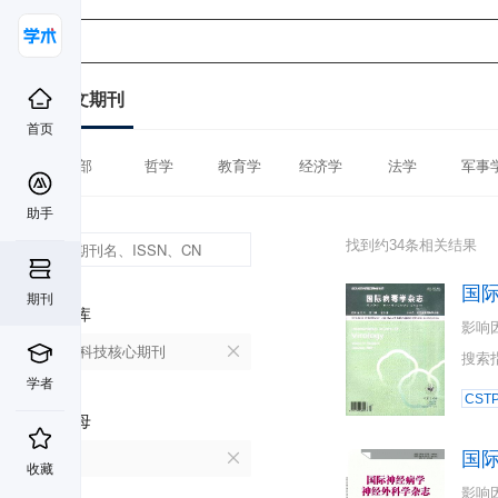
中文期刊
首页
全部
哲学
教育学
经济学
法学
军事
助手
找到约34条相关结果
国
期刊
数据库
影响
中国科技核心期刊
搜索
学者
CST
首字母
国
G
收藏
影响