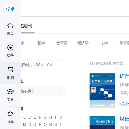
中文期刊
首页
全部
哲学
教育学
经济学
法学
军事
助手
找到约28条相关结果
矿
期刊
数据库
影响
北大核心期刊
搜索
学者
CST
首字母
A
B
C
D
E
F
G
H
I
J
煤
收藏
K
L
M
N
O
P
Q
R
S
T
影响