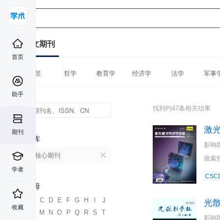
中文期刊
首页
全部
哲学
教育学
经济学
法学
军事
助手
找到约47条相关结果
激
期刊
数据库
影响
北大核心期刊
搜索
学者
CSC
首字母
A
B
C
D
E
F
G
H
I
J
光
收藏
K
L
M
N
O
P
Q
R
S
T
影响