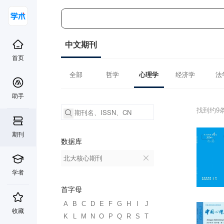
中文期刊
首页
全部
哲学
心理学
经济学
法
助手
找到约9
期刊
数据库
北大核心期刊
学者
首字母
A
B
C
D
E
F
G
H
I
J
收藏
K
L
M
N
O
P
Q
R
S
T