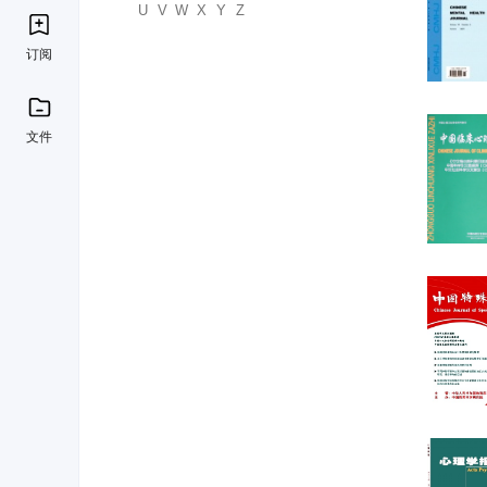
U
V
W
X
Y
Z
订阅
文件