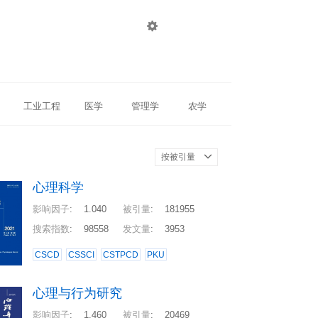

登录
注册
工业工程
医学
管理学
农学
按被引量
心理科学
影响因子
:
1.040
被引量
:
181955
搜索指数
:
98558
发文量
:
3953
CSCD
CSSCI
CSTPCD
PKU
心理与行为研究
影响因子
:
1.460
被引量
:
20469