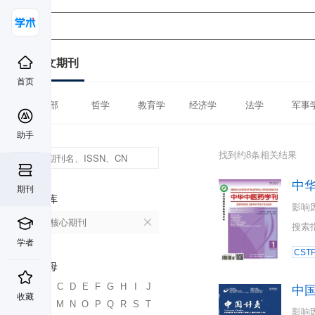
中文期刊
首页
全部
哲学
教育学
经济学
法学
军事
助手
找到约8条相关结果
中
期刊
数据库
影响
北大核心期刊
搜索
学者
CST
首字母
A
B
C
D
E
F
G
H
I
J
中
收藏
K
L
M
N
O
P
Q
R
S
T
影响