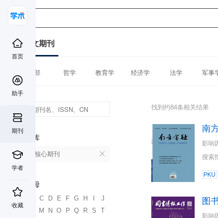
中文期刊
首页
全部
哲学
教育学
经济学
法学
军事
助手
找到约84条相关结果
南
期刊
数据库
影响
北大核心期刊
搜索
学者
PKU
首字母
A
B
C
D
E
F
G
H
I
J
图
收藏
K
L
M
N
O
P
Q
R
S
T
影响