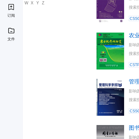
U
V
W
X
Y
Z
搜索
订阅
CSSC
农
文件
影响
搜索
CST
管
影响
搜索
CSSC
图
影响