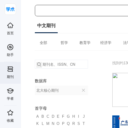
中文期刊
首页
全部
哲学
教育学
经济学
法
助手
找到约1
期刊
数据库
北大核心期刊
学者
首字母
A
B
C
D
E
F
G
H
I
J
收藏
K
L
M
N
O
P
Q
R
S
T