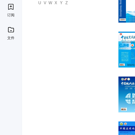
U
V
W
X
Y
Z
订阅
文件