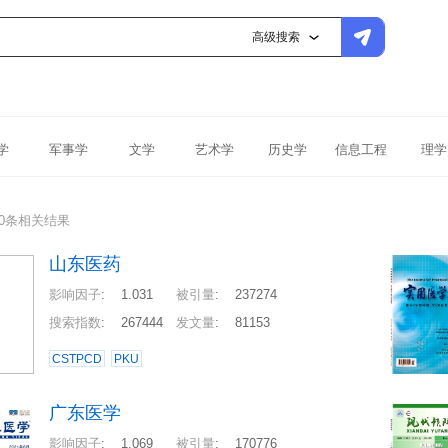
高级搜索
学
军事学
文学
艺术学
历史学
信息工程
理学
30条相关结果
山东医药
影响因子
:
1.031
被引量
:
237274
搜索指数
:
267444
发文量
:
81153
CSTPCD
PKU
广东医学
影响因子
:
1.069
被引量
:
170776