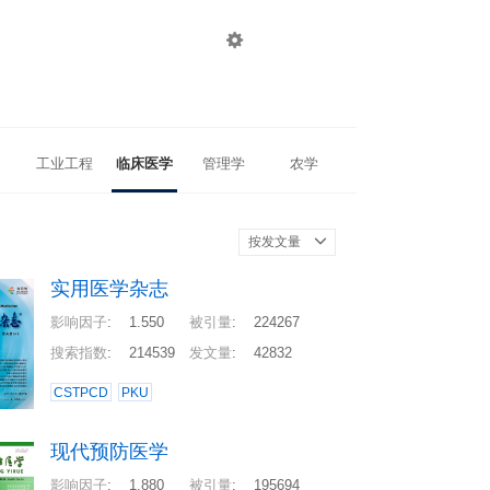

登录
注册
工业工程
临床医学
管理学
农学
按发文量
实用医学杂志
影响因子
:
1.550
被引量
:
224267
搜索指数
:
214539
发文量
:
42832
CSTPCD
PKU
现代预防医学
影响因子
:
1.880
被引量
:
195694