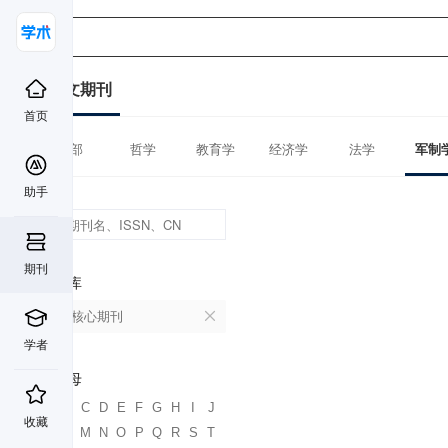
中文期刊
首页
全部
哲学
教育学
经济学
法学
军制
助手
期刊
数据库
北大核心期刊
学者
首字母
A
B
C
D
E
F
G
H
I
J
收藏
K
L
M
N
O
P
Q
R
S
T