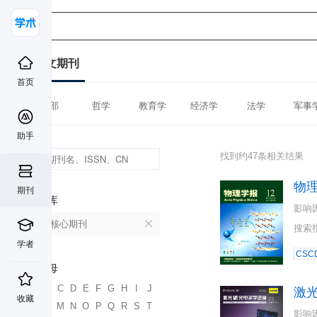
中文期刊
首页
全部
哲学
教育学
经济学
法学
军事
助手
找到约47条相关结果
物
期刊
数据库
影响
北大核心期刊
搜索
学者
CSC
首字母
A
B
C
D
E
F
G
H
I
J
激
收藏
K
L
M
N
O
P
Q
R
S
T
影响