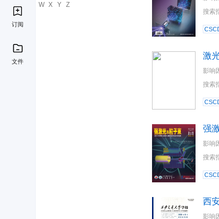
U
V
W
X
Y
Z
搜索
订阅
CSC
激
文件
影响
搜索
CSC
强
影响
搜索
CSC
西
影响