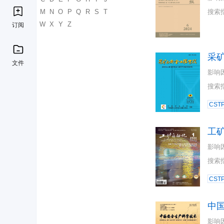
K
L
M
N
O
P
Q
R
S
T
搜索
U
V
W
X
Y
Z
订阅
采
文件
影响
搜索
CST
工
影响
搜索
CST
中
影响