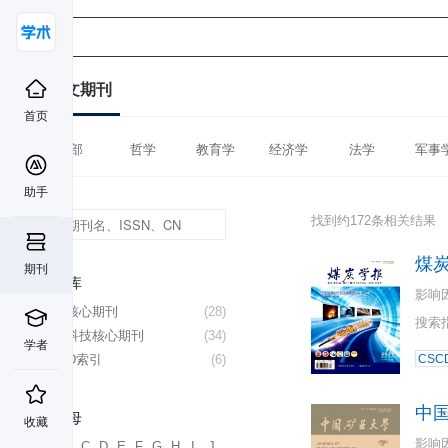
中文期刊
首页
全部
哲学
教育学
经济学
法学
军事
助手
找到约172条相关结果
煤
期刊
数据库
影响
北大核心期刊
(28)
搜索
中国科技核心期刊
(34)
学者
CSCD索引
(6)
CSC
中
首字母
收藏
影响
A
B
C
D
E
F
G
H
I
J