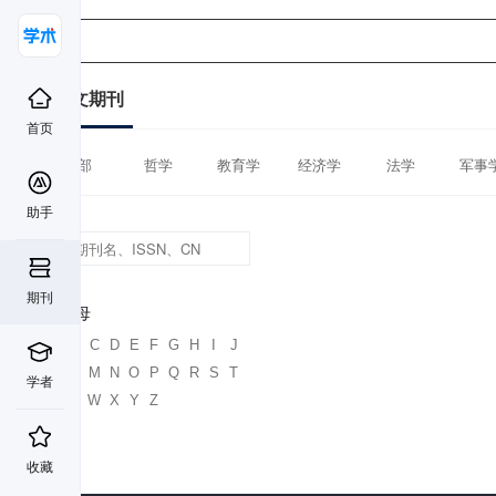
中文期刊
首页
全部
哲学
教育学
经济学
法学
军事
助手
期刊
首字母
A
B
C
D
E
F
G
H
I
J
K
L
M
N
O
P
Q
R
S
T
学者
U
V
W
X
Y
Z
收藏