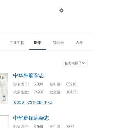

登录
注册
工业工程
医学
管理学
农学
按影响因子
中华肿瘤杂志
影响因子
:
5.304
被引量
:
85916
搜索指数
:
74907
发文量
:
10433
CSCD
CSTPCD
PKU
中华糖尿病杂志
影响因子
:
3.948
被引量
:
7572