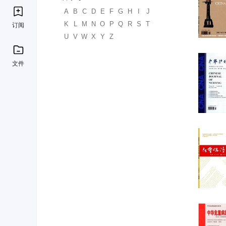
A
B
C
D
E
F
G
H
I
J
K
L
M
N
O
P
Q
R
S
T
订阅
U
V
W
X
Y
Z
文件