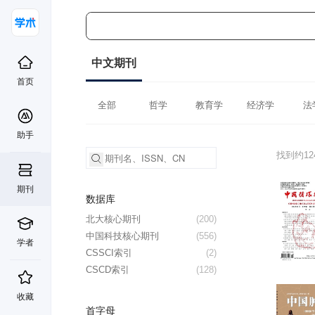
中文期刊
首页
全部
哲学
教育学
经济学
法
助手
找到约12
期刊
数据库
北大核心期刊
(200)
中国科技核心期刊
(556)
学者
CSSCI索引
(2)
CSCD索引
(128)
收藏
首字母