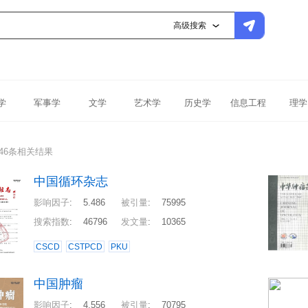
高级搜索
学
军事学
文学
艺术学
历史学
信息工程
理学
46条相关结果
中国循环杂志
影响因子
:
5.486
被引量
:
75995
搜索指数
:
46796
发文量
:
10365
CSCD
CSTPCD
PKU
中国肿瘤
影响因子
:
4.556
被引量
:
70795