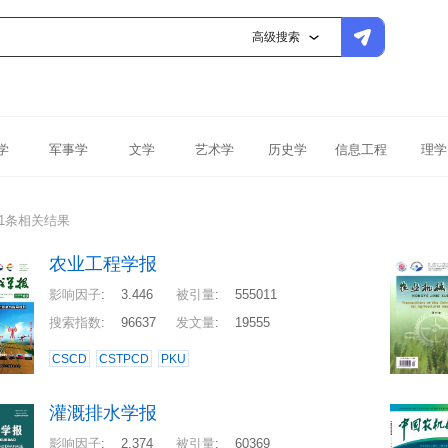
高级搜索
学
军事学
文学
艺术学
历史学
信息工程
理学
31条相关结果
农业工程学报
影响因子
:
3.446
被引量
:
555011
搜索指数
:
96637
发文量
:
19555
CSCD
CSTPCD
PKU
灌溉排水学报
影响因子
:
2.374
被引量
:
60369