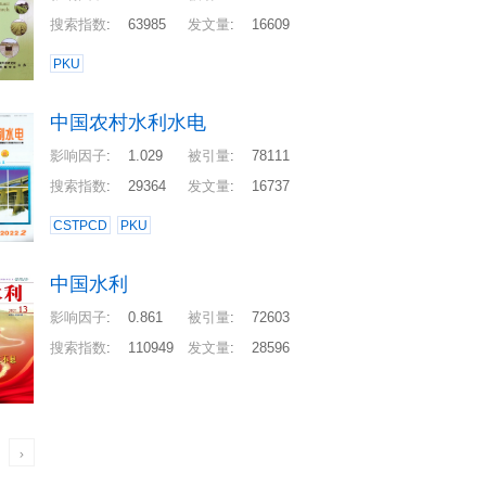
搜索指数
:
63985
发文量
:
16609
PKU
中国农村水利水电
影响因子
:
1.029
被引量
:
78111
搜索指数
:
29364
发文量
:
16737
CSTPCD
PKU
中国水利
影响因子
:
0.861
被引量
:
72603
搜索指数
:
110949
发文量
:
28596
