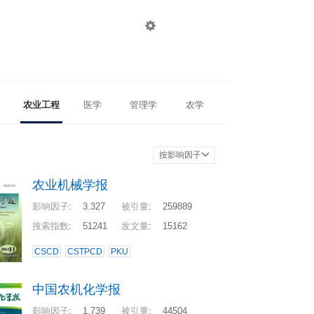

登录
注册
农业工程
医学
管理学
农学
按影响因子
农业机械学报
影响因子
:
3.327
被引量
:
259889
搜索指数
:
51241
发文量
:
15162
CSCD
CSTPCD
PKU
中国农机化学报
影响因子
:
1.739
被引量
:
44504