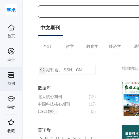
中文期刊
首页
全部
哲学
教育学
经济学
法
助手
找到约1
期刊
数据库
北大核心期刊
(12)
中国科技核心期刊
(12)
学者
CSCD索引
(3)
首字母
收藏
A
B
C
D
E
F
G
H
I
J