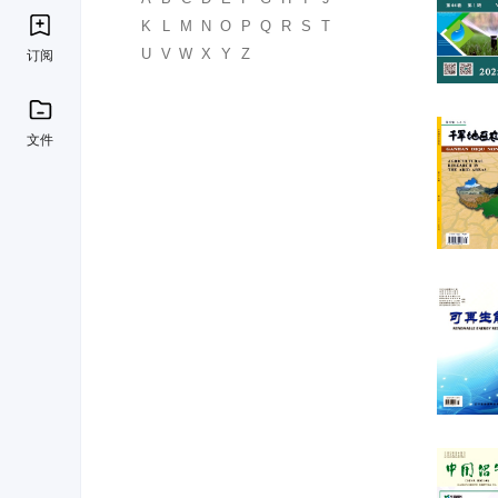
K
L
M
N
O
P
Q
R
S
T
U
V
W
X
Y
Z
订阅
文件