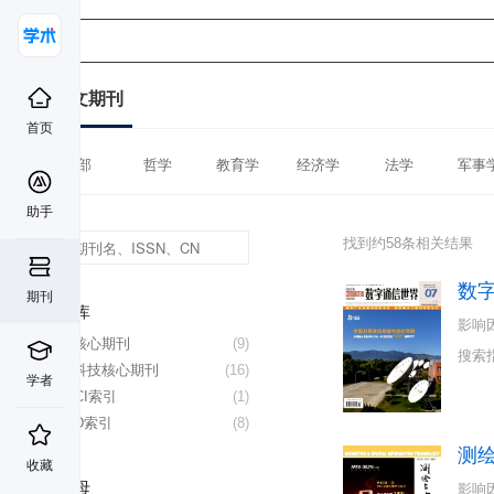
中文期刊
首页
全部
哲学
教育学
经济学
法学
军事
助手
找到约58条相关结果
数
期刊
数据库
影响
北大核心期刊
(9)
搜索
中国科技核心期刊
(16)
学者
CSSCI索引
(1)
CSCD索引
(8)
测
收藏
首字母
影响