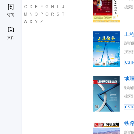
A
B
C
D
E
F
G
H
I
J
搜索
K
L
M
N
O
P
Q
R
S
T
订阅
U
V
W
X
Y
Z
工
文件
影响
搜索
CST
地
影响
搜索
CST
铁
影响