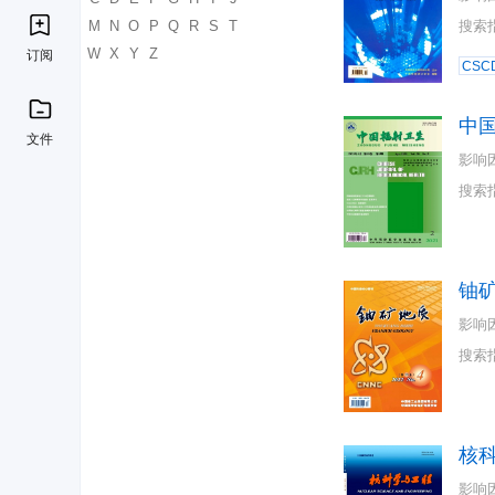
K
L
M
N
O
P
Q
R
S
T
搜索
U
V
W
X
Y
Z
订阅
CSC
中
文件
影响
搜索
铀
影响
搜索
核
影响