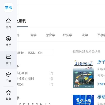
中文期刊
首页
全部
哲学
教育学
经济学
法学
军事
助手
找到约38条相关结果
原
期刊
数据库
影响
北大核心期刊
(7)
搜索
中国科技核心期刊
(9)
学者
CSCD索引
(7)
CSC
核
首字母
收藏
影响
A
B
C
D
E
F
G
H
I
J