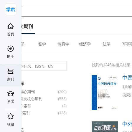
中文期刊
首页
全部
哲学
教育学
经济学
法学
军事
助手
找到约1246条相关结果
中
期刊
数据库
影响
北大核心期刊
(200)
搜索
中国科技核心期刊
(556)
学者
CSSCI索引
(2)
CSCD索引
(128)
中
收藏
首字母