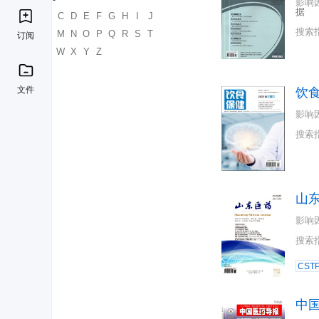
影响
据
A
B
C
D
E
F
G
H
I
J
搜索
K
L
M
N
O
P
Q
R
S
T
订阅
U
V
W
X
Y
Z
文件
饮
影响
搜索
山
影响
搜索
CST
中