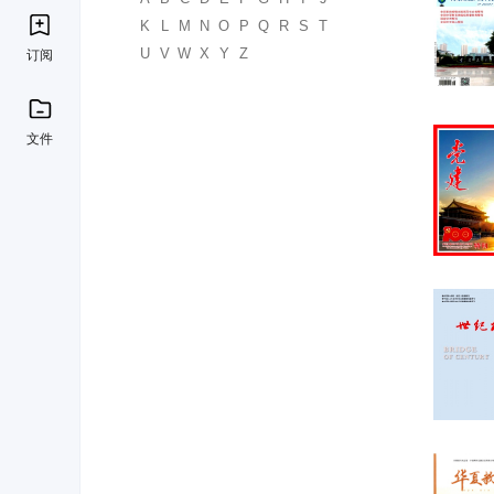
K
L
M
N
O
P
Q
R
S
T
U
V
W
X
Y
Z
订阅
文件