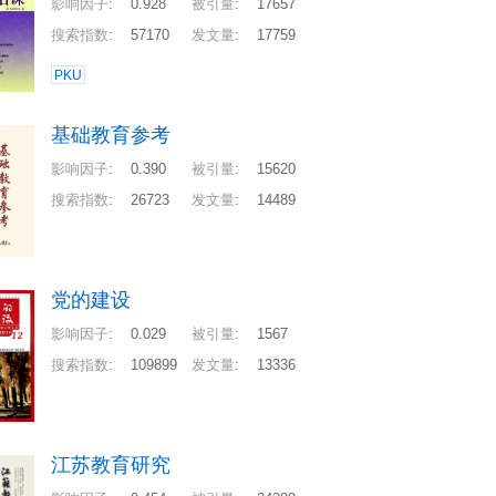
影响因子
:
0.928
被引量
:
17657
搜索指数
:
57170
发文量
:
17759
PKU
基础教育参考
影响因子
:
0.390
被引量
:
15620
搜索指数
:
26723
发文量
:
14489
党的建设
影响因子
:
0.029
被引量
:
1567
搜索指数
:
109899
发文量
:
13336
江苏教育研究