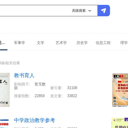
高级搜索
马克思主义理论
军事学
文学
艺术学
历史学
信息工程
理学
29条相关结果
教书育人
影响因子
:
暂无数
据
被引量
:
31108
搜索指数
:
22859
发文量
:
33822
中学政治教学参考