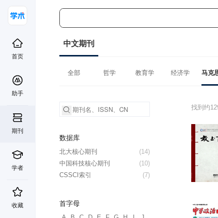
中文期刊
首页
全部
哲学
教育学
经济学
助手
找到约1
期刊
数据库
北大核心期刊
(14)
中国科技核心期刊
(10)
学者
CSSCI索引
(7)
首字母
收藏
A
B
C
D
E
F
G
H
I
J