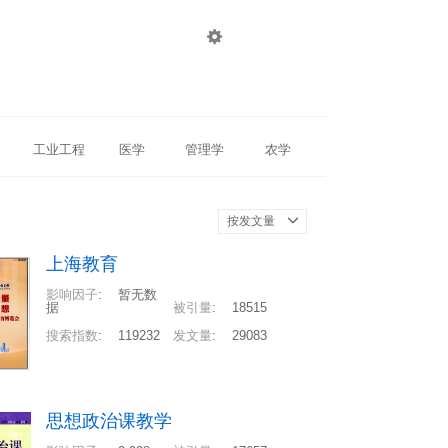

登录
注册
工业工程
医学
管理学
农学
按发文量
上海教育
影响因子
:
暂无数
据
被引量
:
18515
搜索指数
:
119232
发文量
:
29083
思想政治课教学