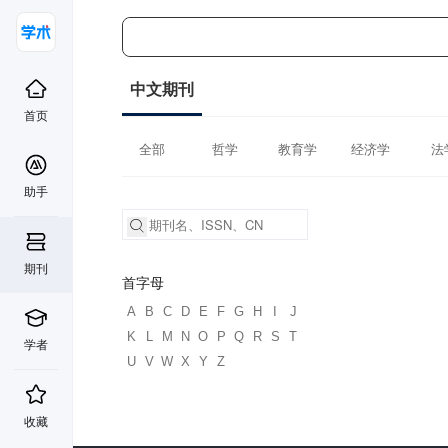
中文期刊
首页
全部
哲学
教育学
经济学
法
助手
期刊
首字母
A
B
C
D
E
F
G
H
I
J
K
L
M
N
O
P
Q
R
S
T
学者
U
V
W
X
Y
Z
收藏