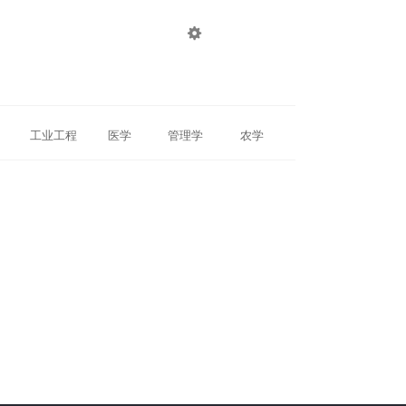

登录
注册
工业工程
医学
管理学
农学